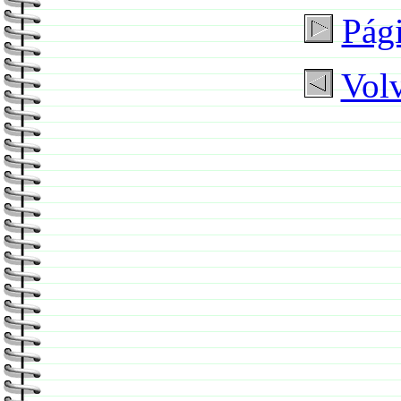
Pági
Volv