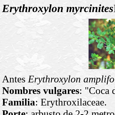
Erythroxylon
myrcinites
Antes
Erythroxylon amplif
Nombres vulgares
: "Coca d
Familia
: Erythroxilaceae.
Porte
: arbusto de 2-2 metro